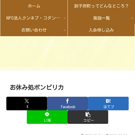
ホーム
訓子府町ってどんなところ？
NPO法人クンネプ・コタンとは
施設一覧
お問い合わせ
入会申し込み
訓子府の未来を考えて、できることから一
つずつ
お休み処ポンピリカ
X
Facebook
はてブ
LINE
コピー