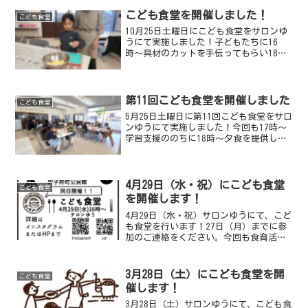
しております。第4回こども食堂＜日時＞
10月28日（土...
こども食堂を開催しました！
こども食堂
10月25日土曜日にこども食堂をサロンゆ
うにて実施しました！子どもたちに16
時〜具材のカットを手伝ってもらい18
時〜夕食を提供しました。野菜のカット
をしてもらいました写真を撮り忘れてし
まったのですが…カツカレーを中心とし
たメニューを提供しま...
第11回こども食堂を開催しました
こども食堂
5月25日土曜日に第11回こども食堂をサロ
ンゆうにて実施しました！今回も17時〜
学習支援ののちに18時〜夕食を提供しま
した。駅茶屋さんからざんぎ革命をご提
供いただきました学習支援では折り紙工
房グリチーネさんがご協力くださいまし
た今回はザンギ...
4月29日（水・祝）にこども食堂
こども食堂
を開催します！
4月29日（水・祝）サロンゆうにて、こど
も食堂を行います！27日（月）までに参
加のご連絡をください。今回も食育活動
として調理の手伝いや盛り付けをしても
らう予定です。小学生以上はこどものみ
の参加も可能です。希望する方は申し込
3月28日（土）にこども食堂を開
こども食堂
み時にご連絡くださ...
催します！
3月28日（土）サロンゆうにて、こども食