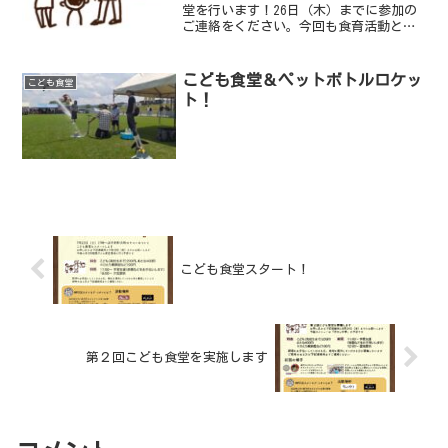
堂を行います！26日（木）までに参加の
ご連絡をください。今回も食育活動とし
て調理の手伝いや盛り付けをしてもらう
予定です。小学生以上はこどものみの参
加も可能です。希望する方は申し込み時
こども食堂＆ペットボトルロケッ
こども食堂
にご連絡ください。...
ト！
こども食堂スタート！
第２回こども食堂を実施します