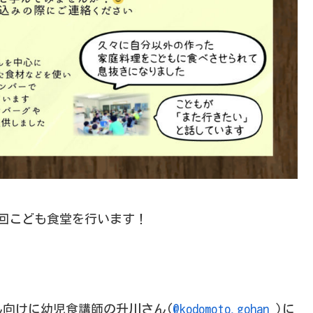
6回こども食堂を行います！
ん向けに幼児食講師の升川さん(
@kodomoto.gohan
)に