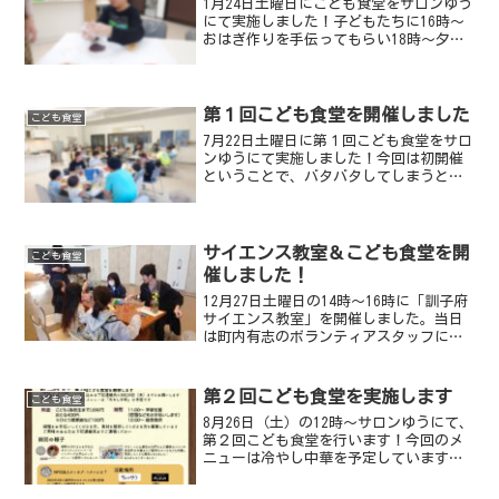
1月24日土曜日にこども食堂をサロンゆう
にて実施しました！子どもたちに16時〜
おはぎ作りを手伝ってもらい18時〜夕食
を提供しました。子どもたちにはもち米
の下準備やおはぎを包んでもらいました
今回はにゅう麺とおはぎを中心としたメ
ニューを提供しま...
第１回こども食堂を開催しました
こども食堂
7月22日土曜日に第１回こども食堂をサロ
ンゆうにて実施しました！今回は初開催
ということで、バタバタしてしまうとこ
ろもありましたが、予定通り17時〜4人の
子どもたちに学習支援を実施し、18時〜
夕食の提供を行いました。ボランティア
スタッフによる...
サイエンス教室＆こども食堂を開
こども食堂
催しました！
12月27日土曜日の14時〜16時に「訓子府
サイエンス教室」を開催しました。当日
は町内有志のボランティアスタッフに加
えて、訓子府高校の軽スポーツ部の皆さ
んもボランティアで参加していただきま
した。ご協力してくださった皆さんのお
第２回こども食堂を実施します
こども食堂
かげで、サイエン...
8月26日（土）の12時〜サロンゆうにて、
第２回こども食堂を行います！今回のメ
ニューは冷やし中華を予定しています。
24日（木）までにご連絡ください。また
前回同様、11時〜学習支援として宿題な