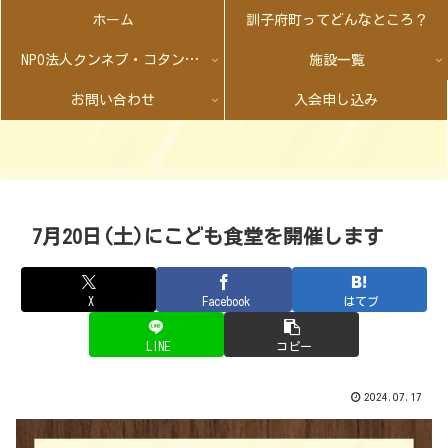
ホーム
訓子府町ってどんなところ？
NPO法人クンネプ・コタンとは
施設一覧
お問い合わせ
入会申し込み
7月20日(土)にこども食堂を開催します
X
Facebook
はてブ
LINE
コピー
2024.07.17