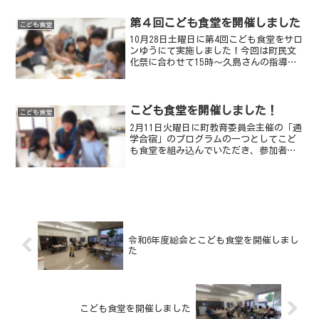
どのお手伝いもします。よろしくお願い
いたします。第...
第４回こども食堂を開催しました
こども食堂
10月28日土曜日に第4回こども食堂をサロ
ンゆうにて実施しました！今回は町民文
化祭に合わせて15時〜久島さんの指導に
よる生花体験を行いました。その後、5人
の子どもたちに学習支援を実施し、17時
30分〜夕食の提供を行いました。久島さ
んによる生...
こども食堂を開催しました！
こども食堂
2月11日火曜日に町教育委員会主催の「通
学合宿」のプログラムの一つとしてこど
も食堂を組み込んでいただき、参加者の
小中学生と「旅するムサビ」の武蔵野美
術大学の学生さんたちにお越しいただき
ました。豚丼を中心としたメニューを提
供しました30人以上...
令和6年度総会とこども食堂を開催しまし
た
こども食堂を開催しました