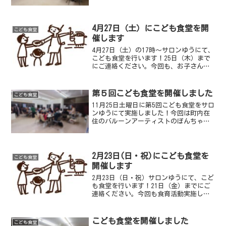
り少人数でしたが、17時〜学習支援のの
ちに18時〜夕食を提供しました。カレー
を中心としたメニューを提供しました約
15人での食事と...
4月27日（土）にこども食堂を開
こども食堂
催します
4月27日（土）の17時〜サロンゆうにて、
こども食堂を行います！25日（木）まで
にご連絡ください。今回も、お子さん達
が勉強をする17時〜親御さん向けに幼児
食講師の升川さん(@kodomoto.gohan)によ
るプチ幼児食講座を行います！テー...
第５回こども食堂を開催しました
こども食堂
11月25日土曜日に第5回こども食堂をサロ
ンゆうにて実施しました！今回は町内在
住のバルーンアーティストのぽんちゃん
さんが16時〜バルーンアートを行ってく
ださり、子どもたちも大喜びでした。そ
の後、学習支援を実施し、17時30分〜夕
食の提供を行...
2月23日(日・祝)にこども食堂を
こども食堂
開催します
2月23日（日・祝）サロンゆうにて、こど
も食堂を行います！21日（金）までにご
連絡ください。今回も食育活動実施しま
す！今回は16時～調理の手伝いや盛り付
けをしてもらう予定です。小学生以上は
こどものみの参加が可能です。希望する
こども食堂を開催しました
こども食堂