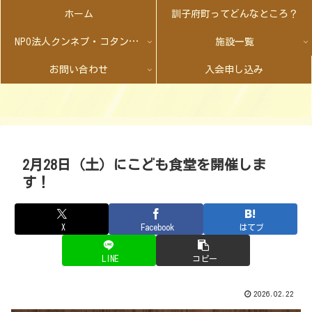
ホーム
訓子府町ってどんなところ？
NPO法人クンネプ・コタンとは
施設一覧
お問い合わせ
入会申し込み
2月28日（土）にこども食堂を開催しま
す！
X
Facebook
はてブ
LINE
コピー
2026.02.22