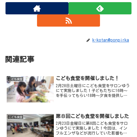
k-kotan@ponpirka
関連記事
こども食堂を開催しました！
こども食堂
2月28日土曜日にこども食堂をサロンゆう
にて実施しました！子どもたちに16時〜
を手伝ってもらい18時〜夕食を提供しま
した。子どもたちにはサラダ作りなどを
手伝ってもらいました今回は天丼を中心
としたメニューでした六三四さんにエビ
をご提供いただき...
第８回こども食堂を開催しました
こども食堂
2月23日金曜日に第8回こども食堂をサロ
ンゆうにて実施しました！今回は、イン
フルエンザなどが流行していた影響もあ