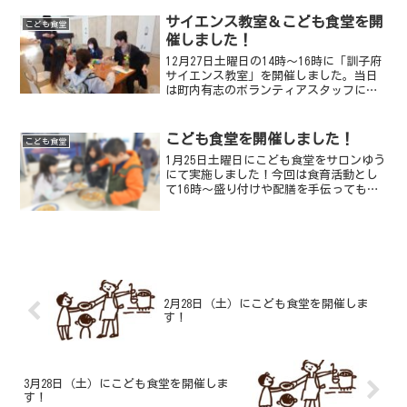
した六三四さんご提供の焼きサンマを中
心としたメニュ...
サイエンス教室＆こども食堂を開
こども食堂
催しました！
12月27日土曜日の14時〜16時に「訓子府
サイエンス教室」を開催しました。当日
は町内有志のボランティアスタッフに加
えて、訓子府高校の軽スポーツ部の皆さ
んもボランティアで参加していただきま
した。ご協力してくださった皆さんのお
こども食堂を開催しました！
こども食堂
かげで、サイエン...
1月25日土曜日にこども食堂をサロンゆう
にて実施しました！今回は食育活動とし
て16時〜盛り付けや配膳を手伝ってもら
い、少し早く17時半〜夕食を提供しまし
た。肉じゃがの盛り付けや食器などの配
膳を積極的に手伝ってくれましたコパン
さんからチーズケ...
2月28日（土）にこども食堂を開催しま
す！
3月28日（土）にこども食堂を開催しま
す！