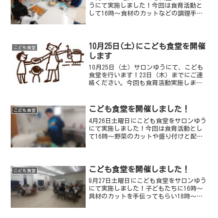
うにて実施しました！今回は食育活動と
して16時〜食材のカットなどの調理手伝
いをしてもらい17時〜学習支援、18時〜
夕食を提供しました。ジャガイモやにん
じんなどのカットをしてもらいました日
出のコパンさん...
10月25日(土)にこども食堂を開催
こども食堂
します
10月25日（土）サロンゆうにて、こども
食堂を行います！23日（木）までにご連
絡ください。今回も食育活動実施しま
す！今回は16時～調理の手伝いや盛り付
けをしてもらう予定です。小学生以上は
こどものみの参加も可能です。希望する
こども食堂を開催しました！
こども食堂
方は申し込み時にご...
4月26日土曜日にこども食堂をサロンゆう
にて実施しました！今回は食育活動とし
て16時〜野菜のカットや盛り付けと配膳
を手伝ってもらい、18時〜夕食を提供し
ました。サラダやカレーの野菜をカット
してくれましたカレーの盛り付けもして
もらいました写真...
こども食堂を開催しました！
こども食堂
9月27日土曜日にこども食堂をサロンゆう
にて実施しました！子どもたちに16時～
具材のカットを手伝ってもらい18時～夕
食を提供しました。バナナのカットをし
てもらいました約20人での食事となりま