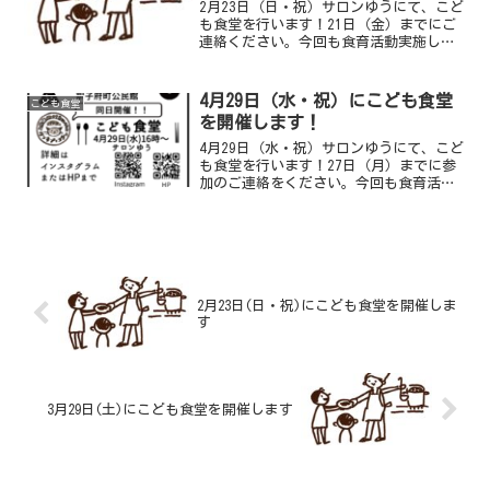
2月23日（日・祝）サロンゆうにて、こど
も食堂を行います！21日（金）までにご
連絡ください。今回も食育活動実施しま
す！今回は16時～調理の手伝いや盛り付
けをしてもらう予定です。小学生以上は
こどものみの参加が可能です。希望する
4月29日（水・祝）にこども食堂
こども食堂
方は申し込み時に...
を開催します！
4月29日（水・祝）サロンゆうにて、こど
も食堂を行います！27日（月）までに参
加のご連絡をください。今回も食育活動
として調理の手伝いや盛り付けをしても
らう予定です。小学生以上はこどものみ
の参加も可能です。希望する方は申し込
み時にご連絡くださ...
2月23日(日・祝)にこども食堂を開催しま
す
3月29日(土)にこども食堂を開催します