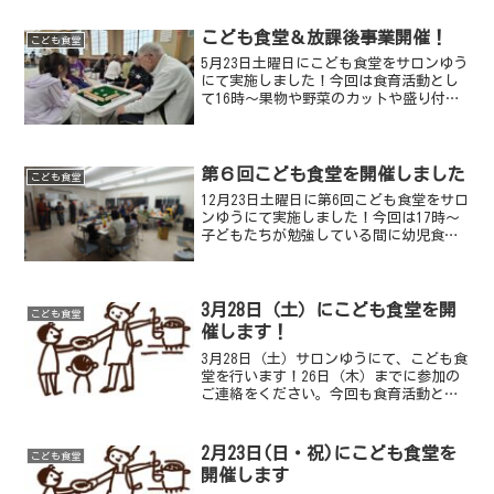
けをしてもらう予定です。小学生以上は
こどものみの参加が可能です。希望する
こども食堂＆放課後事業開催！
こども食堂
方は申し込み時にご...
5月23日土曜日にこども食堂をサロンゆう
にて実施しました！今回は食育活動とし
て16時〜果物や野菜のカットや盛り付け
と配膳を手伝ってもらい、18時〜夕食を
提供しました。野菜のカットや盛り付け
を手伝ってくれました混ぜご飯とスコッ
プコロッケを中心...
第６回こども食堂を開催しました
こども食堂
12月23日土曜日に第6回こども食堂をサロ
ンゆうにて実施しました！今回は17時〜
子どもたちが勉強している間に幼児食講
師の升川さんが親御さん向けにミニ幼児
食講座を行ってくださいました。その
後、18時〜クリスマス特別メニューの夕
食を提供しました...
3月28日（土）にこども食堂を開
こども食堂
催します！
3月28日（土）サロンゆうにて、こども食
堂を行います！26日（木）までに参加の
ご連絡をください。今回も食育活動とし
て調理の手伝いや盛り付けをしてもらう
予定です。小学生以上はこどものみの参
加も可能です。希望する方は申し込み時
2月23日(日・祝)にこども食堂を
こども食堂
にご連絡ください。...
開催します